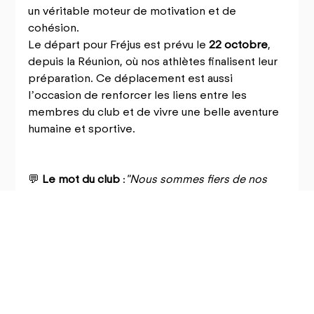
un véritable moteur de motivation et de 
cohésion.
Le départ pour Fréjus est prévu le 
22 octobre
, 
depuis la Réunion, où nos athlètes finalisent leur 
préparation. Ce déplacement est aussi 
l’occasion de renforcer les liens entre les 
membres du club et de vivre une belle aventure 
humaine et sportive.
💬 
Le mot du club
 :
"Nous sommes fiers de nos 
représentants et leur souhaitons une course 
pleine de réussite, de plaisir et de dépassement 
de soi. Allez CAPOSS !"