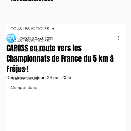
TOUS LES ARTICLES
CAPOSS
2 oct. 2025
TOUS LES ARTICLES
CAPOSS en route vers les
Sortie de préparation
Championnats de France du 5 km à
Boutique
Fréjus !
Résultats
Dernière mise à jour :
24 oct. 2025
Trail de Minuit
Compétitions