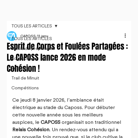
TOUS LES ARTICLES
CAPOSS
11 janv.
TOUS LES ARTICLES
Esprit de Corps et Foulées Partagées :
Sortie de préparation
Le CAPOSS lance 2026 en mode
Boutique
Cohésion !
Résultats
Trail de Minuit
Compétitions
Ce jeudi 8 janvier 2026, l’ambiance était 
électrique au stade du Caposs. Pour débuter 
cette nouvelle année sous les meilleurs 
auspices, le 
CAPOSS
 organisait son traditionnel 
Relais Cohésion
. Un rendez-vous attendu qui a 
une nouvelle fois prouvé que, si le club cultive la 