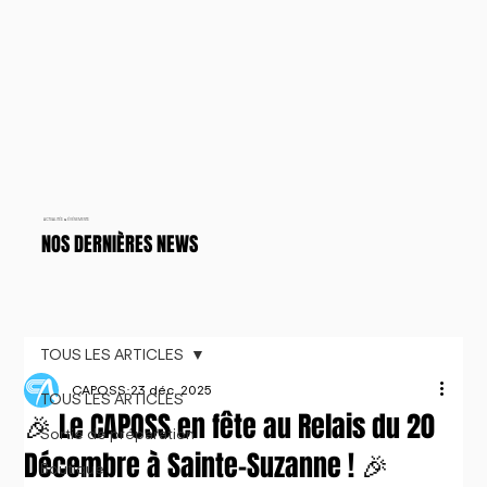
ACTUALITÉS & ÉVÉNEMENTS
NOS DERNIÈRES NEWS
TOUS LES ARTICLES
CAPOSS
23 déc. 2025
TOUS LES ARTICLES
🎉 Le CAPOSS en fête au Relais du 20
Sortie de préparation
Décembre à Sainte-Suzanne ! 🎉
Boutique