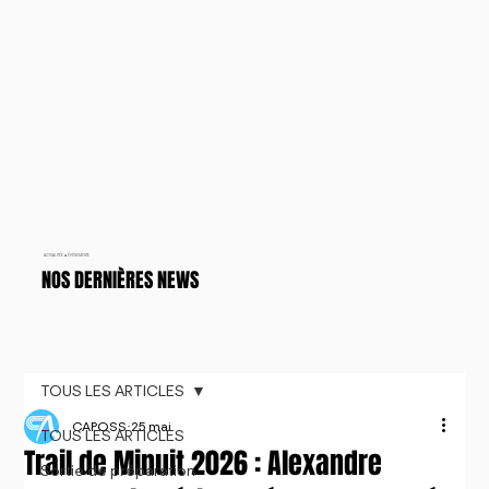
ACTUALITÉS & ÉVÉNEMENTS
NOS DERNIÈRES NEWS
TOUS LES ARTICLES
CAPOSS
25 mai
TOUS LES ARTICLES
Trail de Minuit 2026 : Alexandre
Sortie de préparation