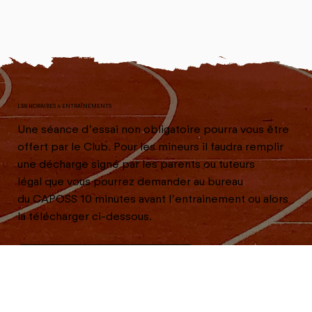
LES HORAIRES & ENTRAÎNEMENTS
Une séance d’essai non obligatoire pourra vous être
offert par le Club. Pour les mineurs il faudra remplir
une décharge signé par les parents ou tuteurs
légal que vous pourrez demander au bureau
du CAPOSS 10 minutes avant l’entrainement ou alors
la télécharger ci-dessous.
DECHARGE A COMPLETER POUR PROFITER DE LA SÉANCE D'ESSAI