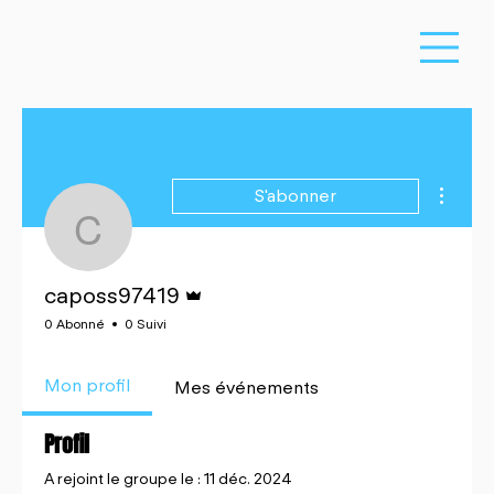
Plus d'a
S'abonner
caposs97419
Administrateur
caposs97419
0 Abonné
0 Suivi
Mon profil
Mes événements
Profil
A rejoint le groupe le : 11 déc. 2024