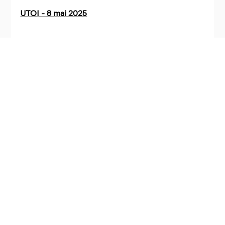
UTOI - 8 mai 2025
Challenge Papang - 8 mai 2025
Km Vertical Saint Leu - 4 mai 2025
Trail Volcan - 1 mai 2025