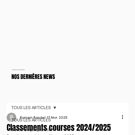
ACTUALITÉS & ÉVÉNEMENTS
NOS DERNIÈRES NEWS
TOUS LES ARTICLES
Romain Rondel
17 févr. 2025
TOUS LES ARTICLES
Classements courses 2024/2025
Sortie de préparation